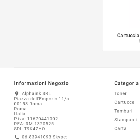
Cartuccia
Informazioni Negozio
Categoria
Alphaink SRL
Toner
location_on
Piazza dell'Emporio 11/a
Cartucce
00153 Roma
Roma
Tamburi
Italia
P.iva: 11670441002
Stampanti
REA: RM-1320525
Carta
SDI: T9K4ZHO
06.83941093 Skype:
call