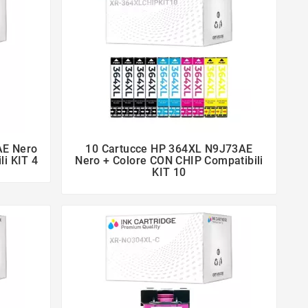
AE Nero
10 Cartucce HP 364XL N9J73AE


li KIT 4
Nero + Colore CON CHIP Compatibili
KIT 10