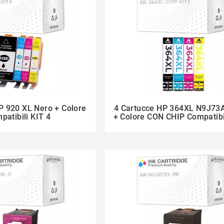
P 920 XL Nero + Colore
4 Cartucce HP 364XL N9J73




patibili KIT 4
+ Colore CON CHIP Compatibi