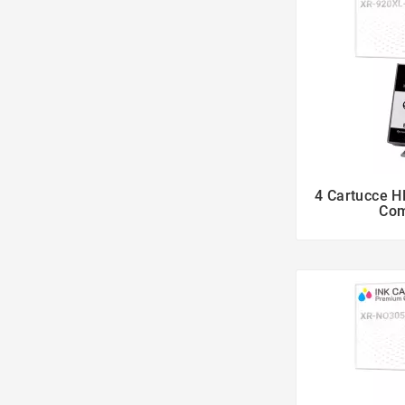
4 Cartucce H
Com