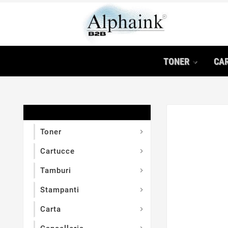
TONER
CA

Toner

Cartucce

Tamburi

Stampanti

Carta
