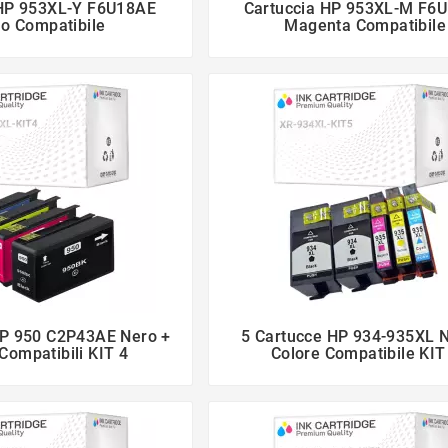
 HP 953XL-Y F6U18AE
Cartuccia HP 953XL-M F6




lo Compatibile
Magenta Compatibile
HP 950 C2P43AE Nero +
5 Cartucce HP 934-935XL N




Compatibili KIT 4
Colore Compatibile KIT