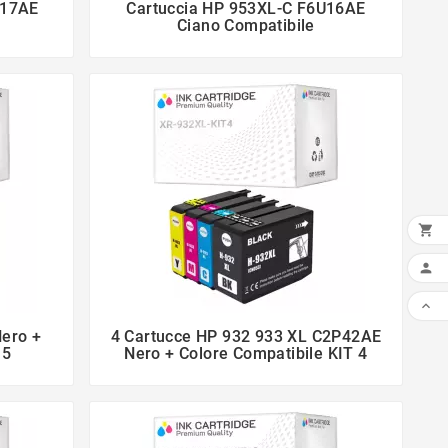
U17AE
Cartuccia HP 953XL-C F6U16AE


Ciano Compatibile



ero +
4 Cartucce HP 932 933 XL C2P42AE


 5
Nero + Colore Compatibile KIT 4