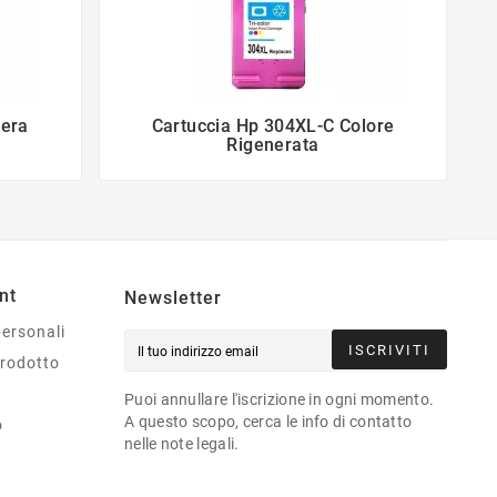
Nera
Cartuccia Hp 304XL-C Colore


Rigenerata
nt
Newsletter
personali
ISCRIVITI
prodotto
Puoi annullare l'iscrizione in ogni momento.
A questo scopo, cerca le info di contatto
o
nelle note legali.