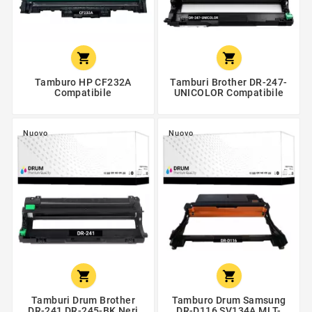


Tamburo HP CF232A
Tamburi Brother DR-247-
Compatibile
UNICOLOR Compatibile
Nuovo
Nuovo


Tamburi Drum Brother
Tamburo Drum Samsung
DR-241 DR-245-BK Neri
DR-D116 SV134A MLT-