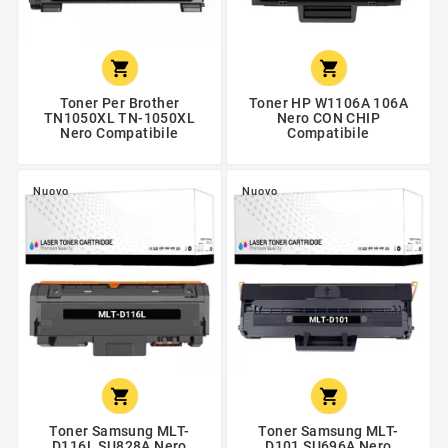


Toner Per Brother
Toner HP W1106A 106A
TN1050XL TN-1050XL
Nero CON CHIP
Nero Compatibile
Compatibile
Nuovo
Nuovo


Toner Samsung MLT-
Toner Samsung MLT-
D116L SU828A Nero
D101 SU696A Nero