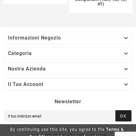
4Y)

Informazioni Negozio

Categoria

Nostra Azienda

Il Tuo Account
Newsletter
OK
Puoi annullare l'iscrizione in ogni momento. A questo scopo,
By continuing use this site, you agree to the
Terms &
cerca le info di contatto nelle note legali.