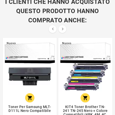
I CLIENTI CHE HANNO ACQUISTATO
QUESTO PRODOTTO HANNO
COMPRATO ANCHE:


Nuovo
Nuovo


Toner Per Samsung MLT-
KIT4 Toner Brother TN-
D111L Nero Compatibile
241 TN-245 Nero + Colore
Compatibili (4BK, 4M, 4C,