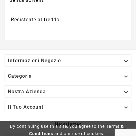
Senza solventi
-Resistente al freddo

Informazioni Negozio

Categoria

Nostra Azienda

Il Tuo Account
Newsletter
By continuing use this site, you agree to the
Terms &
Conditions
and our use of cookies.