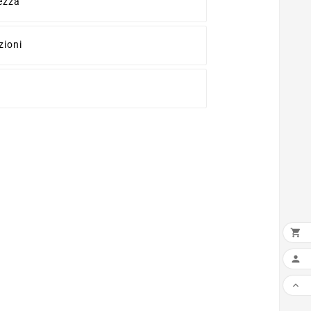
rezza
zioni


